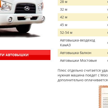
28 м
32 м
42 м
45 м
52-54 м
Автовышка-вездеход
КамАЗ
Автовышка балкон
СТИ АВТОВЫШКИ
Автовышки Мостовые
Плюс отдельно считается удал
нужная машина поедет с Моск
дополнительно оплачивается 