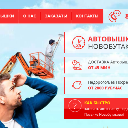
ВЫШКИ
О НАС
ЗАКАЗАТЬ!
КОНТАКТЫ
АВТОВЫШ
НОВОБУТА
ДОСТАВКА Автовыш
ОТ 45 МИН
Недорого/Без Поср
ОТ 2000 РУБ/ЧАС
КАК БЫСТРО
заказать автовышку, под
Поселке Новобутаково?