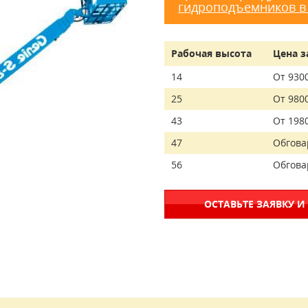
гидроподъемников в
Рабочая высота
Цена з
14
От 930
25
От 980
43
От 198
47
Обгова
56
Обгова
ОСТАВЬТЕ ЗАЯВКУ И