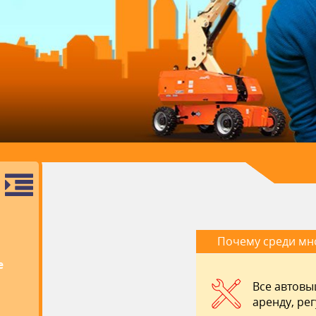
Почему среди мн
е
Все автовы
аренду, ре