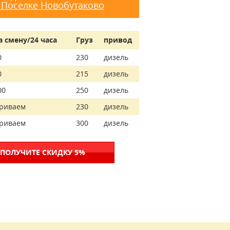
 Поселке Новобутаково
а смену/24 часа
Груз
привод
0
230
дизель
0
215
дизель
00
250
дизель
риваем
230
дизель
риваем
300
дизель
 ПОЛУЧИТЕ СКИДКУ 5%