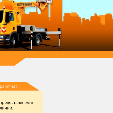
рают нас?
 предоставляем в
аличии.