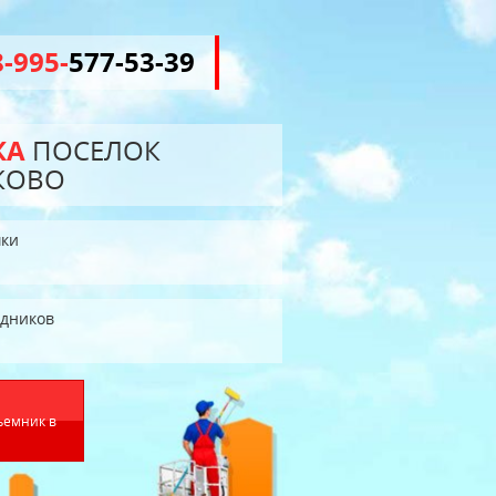
8-995-
577-53-39
КА
ПОСЕЛОК
КОВО
ки
едников
ъемник в