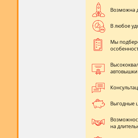
Возможна д
В любое уд
Мы подбере
особенност
Высококва
автовышки 
Консультац
Выгодные ц
Возможност
на длитель