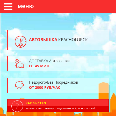
меню
АВТОВЫШКА
КРАСНОГОРСК
ДОСТАВКА Автовышки
ОТ 45 МИН
Недорого/Без Посредников
ОТ 2000 РУБ/ЧАС
КАК БЫСТРО
заказать автовышку, подъемник в Красногорске?