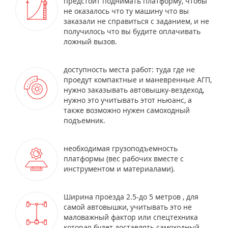
предстоит поднимать платформу, чтобы
не оказалось что ту машину что вы
заказали не справиться с заданием, и не
получилось что вы будите оплачивать
ложный вызов.
доступность места работ: туда где не
проедут компактные и маневренные АГП,
нужно заказывать автовышку-вездеход,
нужно это учитывать этот ньюанс, а
также возможно нужен самоходный
подъемник.
необходимая грузоподъемность
платформы (вес рабочих вместе с
инструментом и материалами).
Ширина проезда 2.5-до 5 метров , для
самой автовышки, учитывать это не
маловажный фактор или спецтехника
которая будет доставлять самоходный