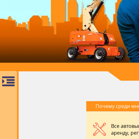
Почему среди мн
Все автовы
аренду, ре