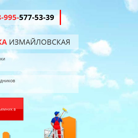
8-995-
577-53-39
КА
ИЗМАЙЛОВСКАЯ
ки
едников
ъемник в