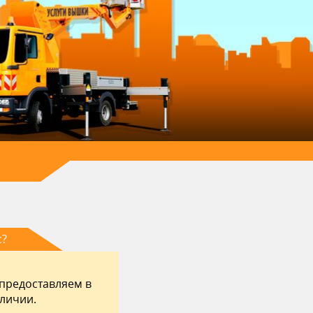
с?
 предоставляем в
аличии.