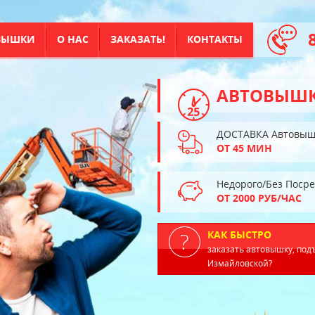
ВЫШКИ
О НАС
ЗАКАЗАТЬ!
КОНТАКТЫ
АВТОВЫШ
ДОСТАВКА Автовыш
ОТ 45 МИН
Недорого/Без Поср
ОТ 2000 РУБ/ЧАС
КАК БЫСТРО
заказать автовышку, под
Измайловской?