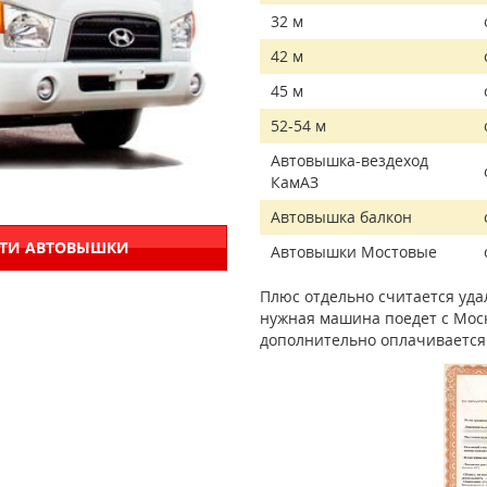
32 м
42 м
45 м
52-54 м
Автовышка-вездеход
КамАЗ
Автовышка балкон
СТИ АВТОВЫШКИ
Автовышки Мостовые
Плюс отдельно считается удал
нужная машина поедет с Моск
дополнительно оплачивается 