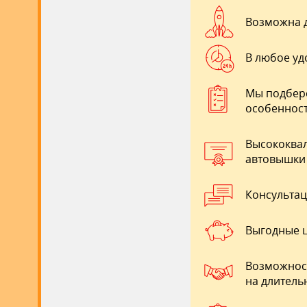
Возможна д
В любое уд
Мы подбере
особенност
Высококва
автовышки 
Консультац
Выгодные ц
Возможност
на длитель