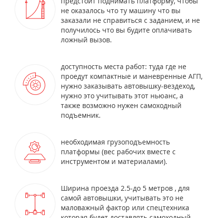
предстоит поднимать платформу, чтобы
не оказалось что ту машину что вы
заказали не справиться с заданием, и не
получилось что вы будите оплачивать
ложный вызов.
доступность места работ: туда где не
проедут компактные и маневренные АГП,
нужно заказывать автовышку-вездеход,
нужно это учитывать этот ньюанс, а
также возможно нужен самоходный
подъемник.
необходимая грузоподъемность
платформы (вес рабочих вместе с
инструментом и материалами).
Ширина проезда 2.5-до 5 метров , для
самой автовышки, учитывать это не
маловажный фактор или спецтехника
которая будет доставлять самоходный