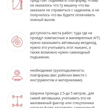
предстоит поднимать платформу, чтобы
не оказалось что ту машину что вы
заказали не справиться с заданием, и не
получилось что вы будите оплачивать
ложный вызов.
доступность места работ: туда где не
проедут компактные и маневренные АГП,
нужно заказывать автовышку-вездеход,
нужно это учитывать этот ньюанс, а
также возможно нужен самоходный
подъемник.
необходимая грузоподъемность
платформы (вес рабочих вместе с
инструментом и материалами).
Ширина проезда 2.5-до 5 метров , для
самой автовышки, учитывать это не
маловажный фактор или спецтехника
которая будет доставлять самоходный